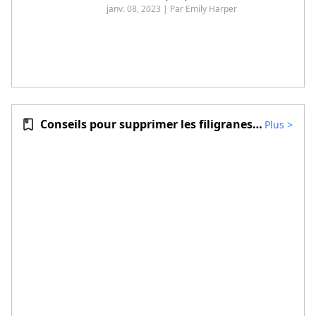
2024
janv. 08, 2023 | Par Emily Harper
Conseils pour supprimer les filigranes vidéo
Plus
>