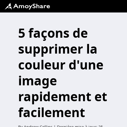
5 façons de
supprimer la
couleur d'une
image
rapidement et
facilement
By
Andrew Collins
| Dernière mise à jour:
25