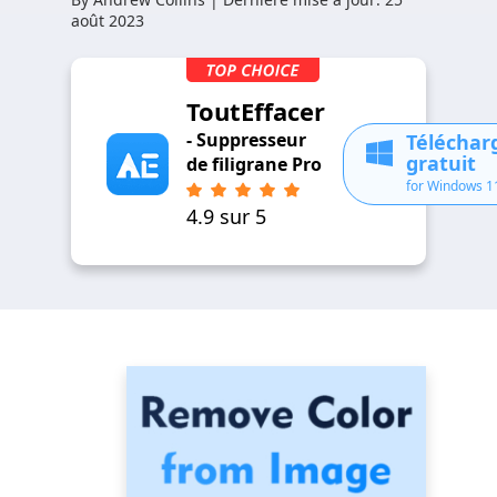
août 2023
ToutEffacer
- Suppresseur
Télécha
gratuit
de filigrane Pro
for Windows 1
4.9 sur 5