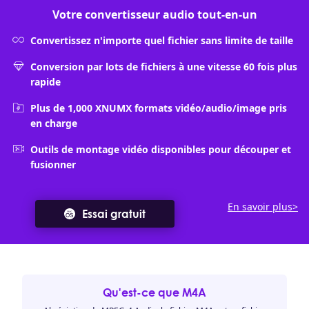
Votre convertisseur audio tout-en-un
Convertissez n'importe quel fichier sans limite de taille
Conversion par lots de fichiers à une vitesse 60 fois plus
rapide
Plus de 1,000 XNUMX formats vidéo/audio/image pris
en charge
Outils de montage vidéo disponibles pour découper et
fusionner
En savoir plus>
Essai gratuit
Qu'est-ce que M4A