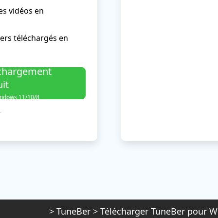
des vidéos en
hiers téléchargés en
chargement
uit
indows 11/10/8
>
>
TuneBer
>
Télécharger TuneBer pour 