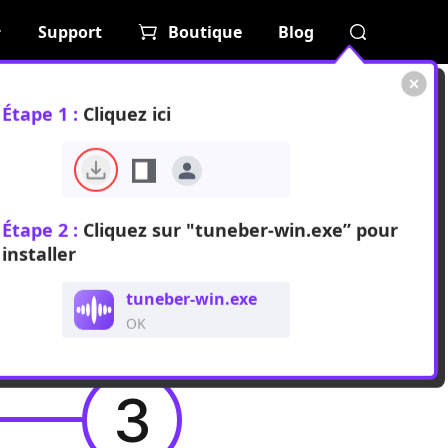
Support
Boutique
Blog
Étape 1 :
Cliquez ici
TuneBer
Étape 2 :
Cliquez sur "tuneber-win.exe” pour
installer
uez ici>
tuneber-win.exe
 pour
Mac
.)
OK
3