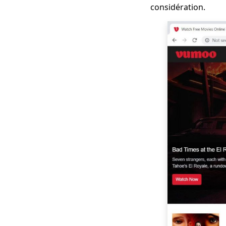
considération.
Sites comme FMovies
| Télécharger depuis
FMovies Alternatives
Top 10 des
alternatives
KimCartoon pour
regarder des dessins
animés 2023
Top 10 des
alternatives TV
Terrarium | 2023 plus
récent
Les 6 meilleurs sites
gratuits comme
123Movies [2023]
Top 5 des sites Web
de drame coréen
avec des sous-titres
anglais que vous