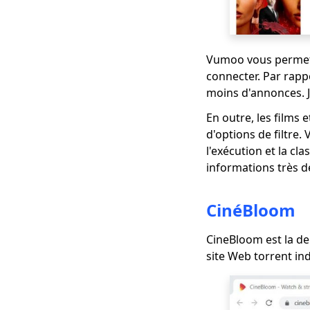
allez adorer
Les 6 meilleures
alternatives à
Vumoo vous permet d
Primewire [Les
meilleurs sites
connecter. Par rappo
gratuits comme
moins d'annonces. J'
Primewire]
En outre, les films 
Meilleurs sites
d'options de filtre.
comme Udemy pour
l'exécution et la cl
le e-learning [2023]
informations très dé
Top 5 des alternatives
à TVMuse [Comment
CinéBloom
télécharger des films]
Meilleurs sites
CineBloom est la de
comme SolarMovie
site Web torrent ind
pour regarder et
télécharger des films
Hulu vs Amazon