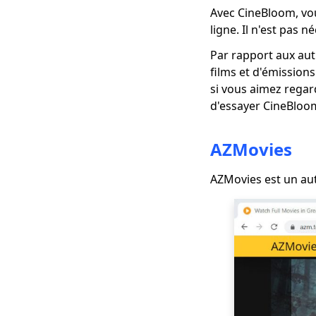
alternative au câble
Avec CineBloom, vou
ligne. Il n'est pas 
Amazon Prime vs
Netflix: expérience de
Par rapport aux aut
streaming vidéo
films et d'émissions
si vous aimez regard
Meilleure alternative
Hulu pour la diffusion
d'essayer CineBloo
en direct de la
télévision
AZMovies
6 Meilleure
alternative à Twitch -
AZMovies est un autr
Sites de streaming
comme Twitch
4 meilleures
alternatives à
PlayStation Vue pour
le streaming vidéo
Top 4 des alternatives
TV Sling (cordon prêt