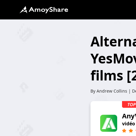
Altern
YesMov
films [
By
Andrew Collins
| De
Any
vidéo