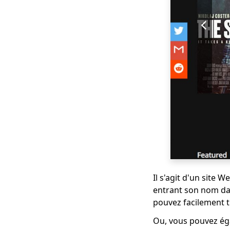
à couper)
Meilleure alternative
Netflix pour le
visionnage intensif
[2023]
Alternative sûre et
gratuite à Putlocker
[Vous ne pouvez pas
manquer 2023]
Top 10 des
alternatives
FirstRowSports à
connaître
Meilleurs sites de
Il s'agit d'un site 
dessins animés pour
entrant son nom dan
regarder des dessins
animés en 1080p
pouvez facilement 
[2023]
Ou, vous pouvez éga
9 Meilleure