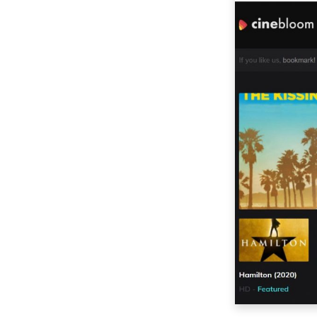
Prime: comparaison
tout compris [2023]
Top 5 des sites
comme Tubi TV: sites
de films en ligne
gratuits [2023]
Disney Plus vs Netflix:
comparaison
complète [2023]
Philo vs Sling: 5
choses à ne pas
manquer [2023]
Mixer vs Twitch
[Comment
télécharger des
vidéos de jeux
gratuitement]
Fubo vs Sling: quelle
est la meilleure