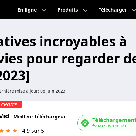
En ligne
Produits
Télécharger
atives incroyables à
ies pour regarder d
2023]
rnière mise à jour:
08 juin 2023
Vid
- Meilleur téléchargeur
Téléchargement
for Mac OS X 10.14+
4.9 sur 5