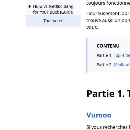
toujours fonctionne
Hulu vs Netflix: Bang
for Your Buck (Guide
Heureusement, après
2023)
trouve aussi un b
Tout voir>
vous.
Hulu vs Sling | Quel
est le meilleur Hulu
ou Sling
CONTENU
DLive vs Twitch:
Partie 1.
Top 4 de
Streaming et
regarder des jeux
Partie 2.
Meilleur
vidéo
10 meilleures
alternatives de pop-
corn sur toutes les
Partie 1.
plates-formes
Des sites comme
Vumoo: des sites de
Vumoo
streaming vidéo
gratuits et stables
Si vous recherchez 