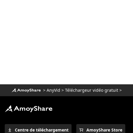
Meilleure alternative Netflix pour le
visionnage intensif [2023]
Alternative sûre et gratuite à Putlocker
[Vous ne pouvez pas manquer 2023]
Meilleurs sites de dessins animés pour
regarder des dessins animés en 1080p
[2023]
Alternatives incroyables à YesMovies
pour regarder des films [2023]
9 Meilleure alternative WatchSeries pour
regarder des séries télévisées
>
AnyVid
>
Téléchargeur vidéo gratuit
>
Top 10 des alternatives CouchTuner qui
fonctionnent en 2023
Top 10 des alternatives KissCartoon:
[réalisable en 2023]
Les 11 meilleurs sites pour regarder des
Centre de téléchargement
AmoyShare Store