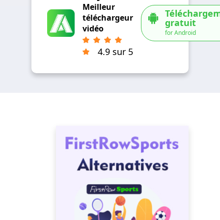
Meilleur
Télécharge
téléchargeur
gratuit
vidéo
for Android
4.9 sur 5