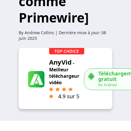
comme
Primewire]
By
Andrew Collins
| Dernière mise à jour:
08
juin 2023
AnyVid
-
Meilleur
Télécharge
téléchargeur
gratuit
vidéo
for Android
4.9 sur 5