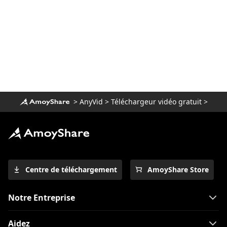
Meilleurs sites de dessins animés pour
regarder des dessins animés en 1080p
[2023]
Alternatives incroyables à YesMovies
pour regarder des films [2023]
9 Meilleure alternative WatchSeries pour
regarder des séries télévisées
>
AnyVid
>
Téléchargeur vidéo gratuit
>
Top 10 des alternatives CouchTuner qui
fonctionnent en 2023
Top 10 des alternatives KissCartoon:
[réalisable en 2023]
Les 11 meilleurs sites pour regarder des
Centre de téléchargement
AmoyShare Store
dessins animés en ligne gratuitement
[2023]
Notre Entreprise
Solutions à l'échec de la lecture Hulu
[2023 Latest]
Aidez