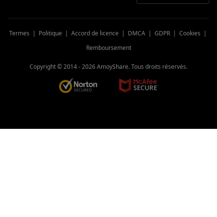
Termes
|
Politique
|
Accord de licence
|
DMCA
|
GDPR
|
Cookies
|
Remboursement
Copyright © 2014 -
2026
AmoyShare. Tous droits réservés.