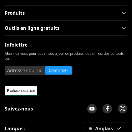
10 sites comme WorldStarHipHop à ne
pas manquer
Produits
Skillshare vs Udemy: lequel vous
convient le mieux?
Outils en ligne gratuits
Alternatives VIPBox: 14 meilleurs sites
pour regarder du sport en ligne
Infolettre
Abonnez-vous pour des mises à jour de produits, des offres, des conseils,
10 applications comme Snapchat |
etc.
Meilleures applications de messagerie
instantanée et de filtre de visage
Confirmer
Suivez-nous
Langue :
Anglais