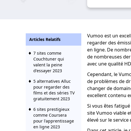
Vumoo est un excell
Articles Relatifs
regarder des émissio
en ligne. De nombreu
7 sites comme
de nombreuses derni
Couchtuner qui
avec une qualité HD
valent la peine
d'essayer 2023
Cependant, le Vumoo
de problèmes de dro
5 alternatives Alluc
pour regarder des
changer de domaine
films et des séries TV
excellent contenu 
gratuitement 2023
Si vous êtes fatigu
6 sites prestigieux
site Vumoo viable e
comme Coursera
élevé sur le service
pour l'apprentissage
en ligne 2023
Dans cet article, j