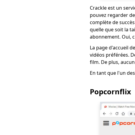
meilleurs sites
Crackle est un serv
gratuits comme
pouvez regarder des
Primewire]
complète de succès
Meilleurs sites
quelle que soit la t
comme Udemy pour
abonnement. Oui, c'
le e-learning [2023]
La page d'accueil d
Top 5 des alternatives
vidéos préférées. D
à TVMuse [Comment
télécharger des films]
film. De plus, aucun
Meilleurs sites
En tant que l'un de
comme SolarMovie
pour regarder et
Popcornflix
télécharger des films
Hulu vs Amazon
Prime: comparaison
tout compris [2023]
Top 5 des sites
comme Tubi TV: sites