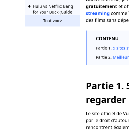
gratuitement
et o
Hulu vs Netflix: Bang
for Your Buck (Guide
streaming
comme V
2023)
des films sans dépe
Tout voir>
Hulu vs Sling | Quel
est le meilleur Hulu
CONTENU
ou Sling
Partie 1.
5 sites
DLive vs Twitch:
Streaming et
Partie 2.
Meilleur
regarder des jeux
vidéo
10 meilleures
Partie 1.
alternatives de pop-
corn sur toutes les
plates-formes
regarder 
Sites comme FMovies
| Télécharger depuis
Le site officiel de 
FMovies Alternatives
par le droit d'aute
rencontrent égaleme
Top 10 des