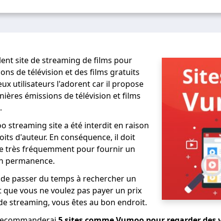
ent site de streaming de films pour
ns de télévision et des films gratuits
x utilisateurs l'adorent car il propose
ères émissions de télévision et films
.
 streaming site a été interdit en raison
its d'auteur. En conséquence, il doit
 très fréquemment pour fournir un
en permanence.
é de passer du temps à rechercher un
t que vous ne voulez pas payer un prix
 de streaming, vous êtes au bon endroit.
e recommanderai
5 sites comme Vumoo pour regarder des 