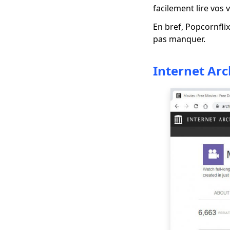
facilement lire vos 
Meilleure alternative
Hulu pour la diffusion
En bref, Popcornfli
en direct de la
pas manquer.
télévision
6 Meilleure
Internet Arc
alternative à Twitch -
Sites de streaming
comme Twitch
4 meilleures
alternatives à
PlayStation Vue pour
le streaming vidéo
Top 4 des alternatives
TV Sling (cordon prêt
à couper)
Meilleure alternative
Netflix pour le
visionnage intensif