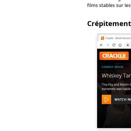
alternatives
films stables sur l
KimCartoon pour
regarder des dessins
Crépitement
animés 2023
Top 10 des
alternatives TV
Terrarium | 2023 plus
récent
Les 6 meilleurs sites
gratuits comme
123Movies [2023]
Top 5 des sites Web
de drame coréen
avec des sous-titres
anglais que vous
allez adorer
Les 6 meilleures
alternatives à
Primewire [Les