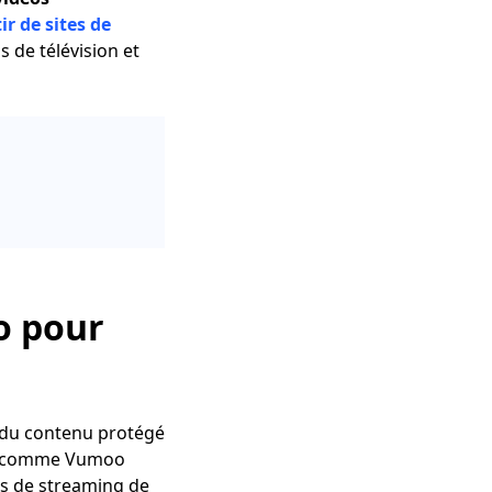
ir de sites de
de télévision et
o pour
ir du contenu protégé
its comme Vumoo
es de streaming de