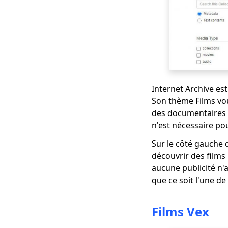
[2023]
Alternative sûre et
gratuite à Putlocker
[Vous ne pouvez pas
manquer 2023]
Top 10 des
alternatives
Internet Archive est
FirstRowSports à
Son thème Films vo
connaître
des documentaires 
Meilleurs sites de
n'est nécessaire pou
dessins animés pour
regarder des dessins
Sur le côté gauche 
animés en 1080p
découvrir des films p
[2023]
aucune publicité n'
Alternatives
que ce soit l'une de
incroyables à
YesMovies pour
Films Vex
regarder des films
[2023]