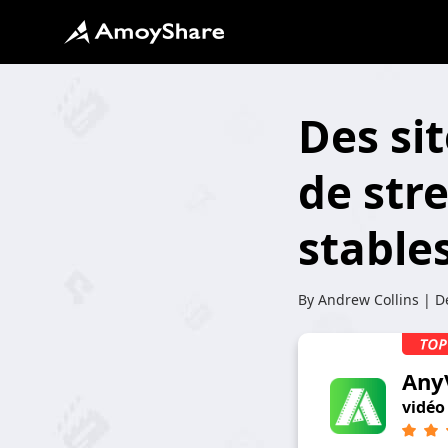
Des si
de str
stable
By
Andrew Collins
| De
Any
vidéo