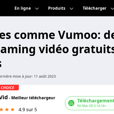
En ligne
Produits
Télécharger
tes comme Vumoo: de
eaming vidéo gratuits
s
rnière mise à jour:
11 août 2023
Vid
- Meilleur téléchargeur
Téléchargement
for Mac OS X 10.14+
4.9 sur 5