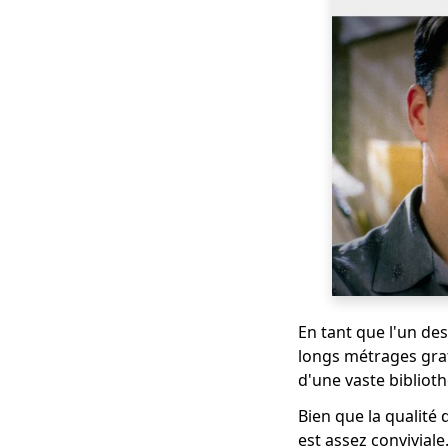
de films en ligne
gratuits [2023]
Disney Plus vs Netflix:
comparaison
complète [2023]
Philo vs Sling: 5
choses à ne pas
manquer [2023]
Mixer vs Twitch
[Comment
télécharger des
vidéos de jeux
gratuitement]
Fubo vs Sling: quelle
En tant que l'un d
est la meilleure
longs métrages grat
alternative au câble
d'une vaste biblioth
Amazon Prime vs
Bien que la qualité 
Netflix: expérience de
est assez convivial
streaming vidéo