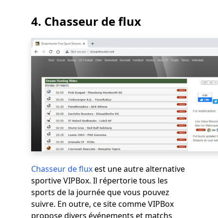
4. Chasseur de flux
Chasseur de flux
est une autre alternative
sportive VIPBox. Il répertorie tous les
sports de la journée que vous pouvez
suivre. En outre, ce site comme VIPBox
propose divers événements et matchs