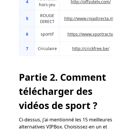
4
http://offsidetv.com/
hors-jeu
ROUGE
5
http://www.rojadirecta.me/
DIRECT
6
sportif
https://www.sportrar.tv/
7
Circulaire
http://crickfree.be/
Partie 2. Comment
télécharger des
vidéos de sport ?
Ci-dessus, j'ai mentionné les 15 meilleures
alternatives VIPBox. Choisissez-en un et