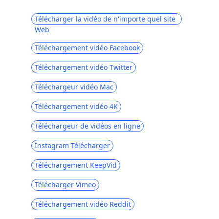
Top 6 des sites gratuits comme
123Movies [2024]
Télécharger la vidéo de n'importe quel site
Web
Meilleurs sites comme Udemy pour
l'apprentissage en ligne [2024]
Téléchargement vidéo Facebook
Top 5 des sites comme Tubi TV : sites de
films en ligne gratuits [2024]
Téléchargement vidéo Twitter
Hulu vs Amazon Prime : comparaison
Téléchargeur vidéo Mac
tout compris [2024]
Téléchargement vidéo 4K
Disney Plus vs Netflix : comparaison
complète [2024]
Téléchargeur de vidéos en ligne
Philo vs Sling : 5 choses à ne pas
Instagram Télécharger
manquer [2024]
Téléchargement KeepVid
Alternative Putlocker sûre et gratuite
[vous ne pouvez pas manquer 2024]
Télécharger Vimeo
Meilleurs sites de dessins animés pour
regarder des dessins animés en 1080p
Téléchargement vidéo Reddit
[2024]