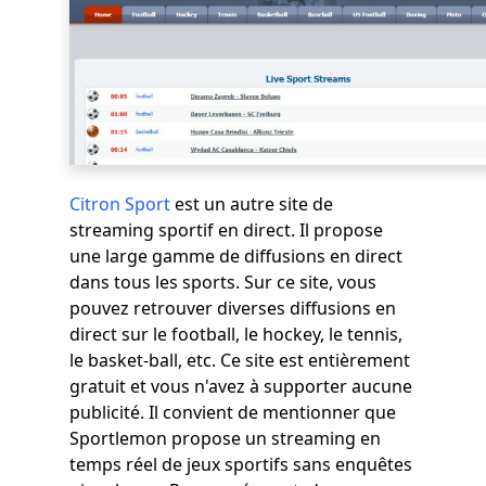
Citron Sport
est un autre site de
streaming sportif en direct. Il propose
une large gamme de diffusions en direct
dans tous les sports. Sur ce site, vous
pouvez retrouver diverses diffusions en
direct sur le football, le hockey, le tennis,
le basket-ball, etc. Ce site est entièrement
gratuit et vous n'avez à supporter aucune
publicité. Il convient de mentionner que
Sportlemon propose un streaming en
temps réel de jeux sportifs sans enquêtes