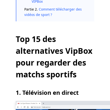
VIPBox
Partie 2.
Comment télécharger des
vidéos de sport ?
Top 15 des
alternatives VipBox
pour regarder des
matchs sportifs
1. Télévision en direct