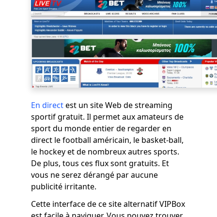
En direct
est un site Web de streaming
sportif gratuit. Il permet aux amateurs de
sport du monde entier de regarder en
direct le football américain, le basket-ball,
le hockey et de nombreux autres sports.
De plus, tous ces flux sont gratuits. Et
vous ne serez dérangé par aucune
publicité irritante.
Cette interface de ce site alternatif VIPBox
est facile à naviguer. Vous pouvez trouver