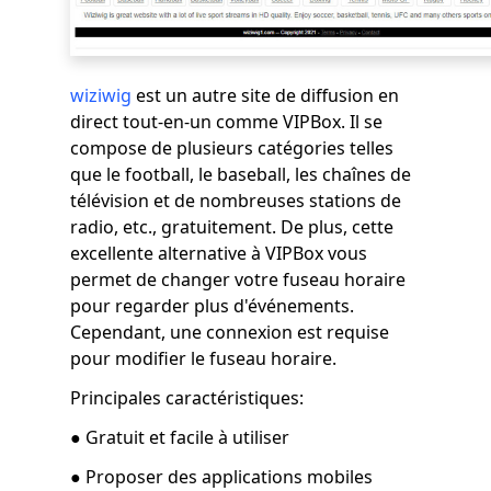
wiziwig
est un autre site de diffusion en
direct tout-en-un comme VIPBox. Il se
compose de plusieurs catégories telles
que le football, le baseball, les chaînes de
télévision et de nombreuses stations de
radio, etc., gratuitement. De plus, cette
excellente alternative à VIPBox vous
permet de changer votre fuseau horaire
pour regarder plus d'événements.
Cependant, une connexion est requise
pour modifier le fuseau horaire.
Principales caractéristiques:
● Gratuit et facile à utiliser
● Proposer des applications mobiles