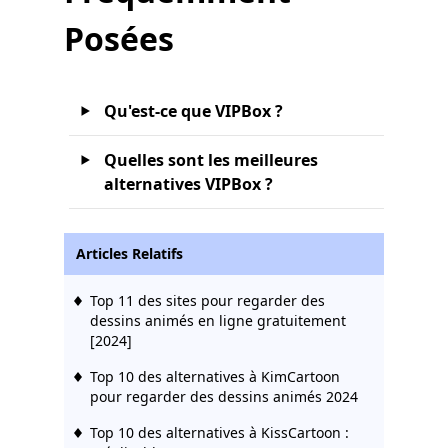
Posées
Qu'est-ce que VIPBox ?
Quelles sont les meilleures
alternatives VIPBox ?
Articles Relatifs
Top 11 des sites pour regarder des
dessins animés en ligne gratuitement
[2024]
Top 10 des alternatives à KimCartoon
pour regarder des dessins animés 2024
Top 10 des alternatives à KissCartoon :