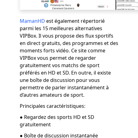
MamanHD
est également répertorié
parmi les 15 meilleures alternatives
VIPBox. Il vous propose des flux sportifs
en direct gratuits, des programmes et des
moments forts vidéo. Ce site comme
VIPBox vous permet de regarder
gratuitement vos matchs de sport
préférés en HD et SD. En outre, il existe
une boîte de discussion pour vous
permettre de parler instantanément à
d’autres amateurs de sport.
Principales caractéristiques:
● Regardez des sports HD et SD
gratuitement
● Boîte de discussion instantanée