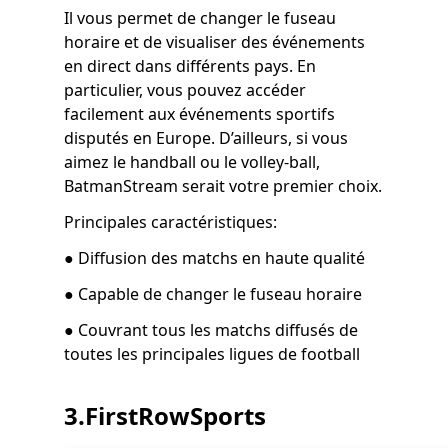
Il vous permet de changer le fuseau
horaire et de visualiser des événements
en direct dans différents pays. En
particulier, vous pouvez accéder
facilement aux événements sportifs
disputés en Europe. D’ailleurs, si vous
aimez le handball ou le volley-ball,
BatmanStream serait votre premier choix.
Principales caractéristiques:
● Diffusion des matchs en haute qualité
● Capable de changer le fuseau horaire
● Couvrant tous les matchs diffusés de
toutes les principales ligues de football
3.FirstRowSports