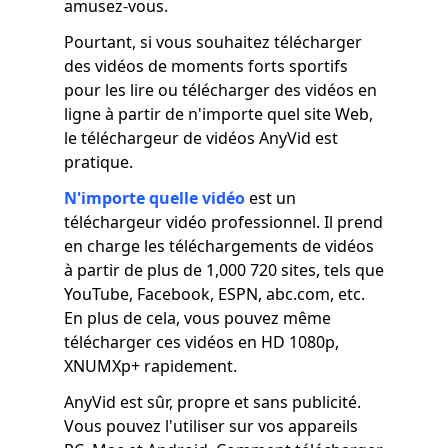
amusez-vous.
Pourtant, si vous souhaitez télécharger
des vidéos de moments forts sportifs
pour les lire ou télécharger des vidéos en
ligne à partir de n'importe quel site Web,
le téléchargeur de vidéos AnyVid est
pratique.
N'importe quelle vidéo
est un
téléchargeur vidéo professionnel. Il prend
en charge les téléchargements de vidéos
à partir de plus de 1,000 720 sites, tels que
YouTube, Facebook, ESPN, abc.com, etc.
En plus de cela, vous pouvez même
télécharger ces vidéos en HD 1080p,
XNUMXp+ rapidement.
AnyVid est sûr, propre et sans publicité.
Vous pouvez l'utiliser sur vos appareils