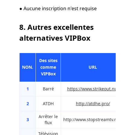
● Aucune inscription n'est requise
8. Autres excellentes
alternatives VIPBox
Des sites
NON.
comme
URL
VIPBox
1
Barré
https://www.strikeout.nu/
2
ATDH
http://atdhe.pro/
Arrêter le
3
http://www.stopstreamtv.net/
flux
Télévision