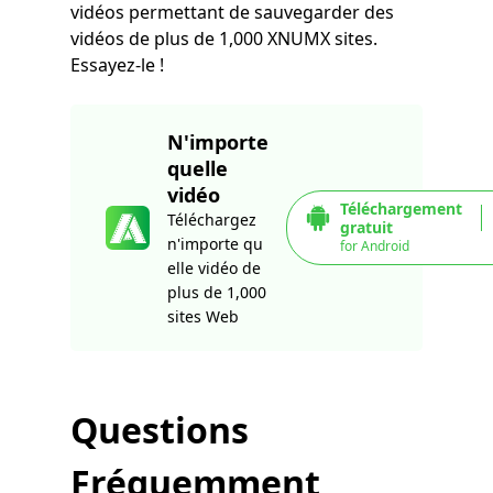
vidéos permettant de sauvegarder des
vidéos de plus de 1,000 XNUMX sites.
Essayez-le !
N'importe
quelle
vidéo
Téléchargement
Téléchargez
gratuit
n'importe qu
for Android
elle vidéo de
plus de 1,000
sites Web
Questions
Fréquemment