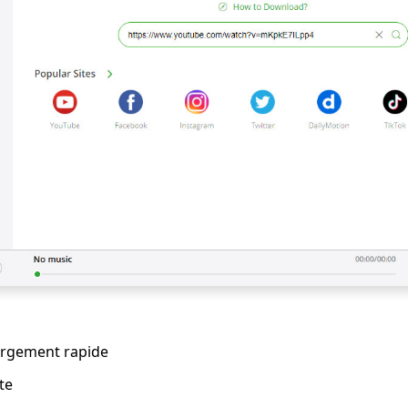
hargement rapide
te