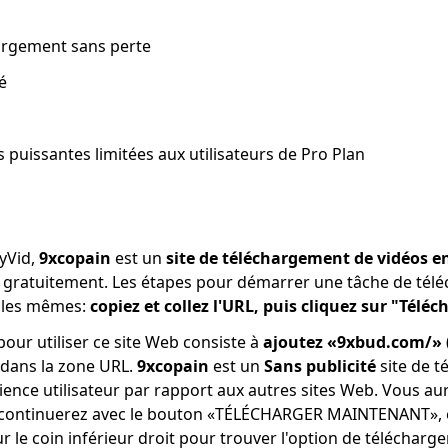
hargement sans perte
é
 puissantes limitées aux utilisateurs de Pro Plan
yVid,
9xcopain
est un
site de téléchargement de vidéos e
s gratuitement. Les étapes pour démarrer une tâche de té
 les mêmes:
copiez et collez l'URL, puis cliquez sur "Téléc
pour utiliser ce site Web consiste à
ajoutez «9xbud.com/» (
dans la zone URL.
9xcopain
est un
Sans publicité
site de t
rience utilisateur par rapport aux autres sites Web. Vous au
 continuerez avec le bouton «TÉLÉCHARGER MAINTENANT», e
ur le coin inférieur droit pour trouver l'option de télécharg