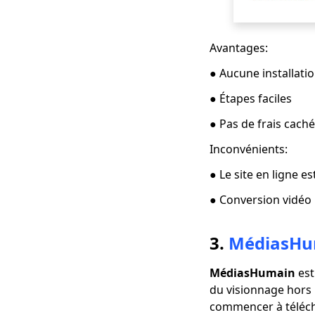
un ordinateur? [100%
fonctionne]
Avantages:
Le moyen le plus
simple de télécharger
● Aucune installati
des films Netflix sur
Mac
● Étapes faciles
[100% réalisable]
● Pas de frais cach
Meilleur téléchargeur
de film complet
Inconvénients:
gratuit 2023
● Le site en ligne es
Téléchargez la vidéo
Newgrounds avec un
● Conversion vidéo
téléchargeur
incroyable
3.
MédiasHu
Comment télécharger
des vidéos Udemy sur
MédiasHumain
est
un ordinateur et un
du visionnage hors l
mobile
commencer à téléch