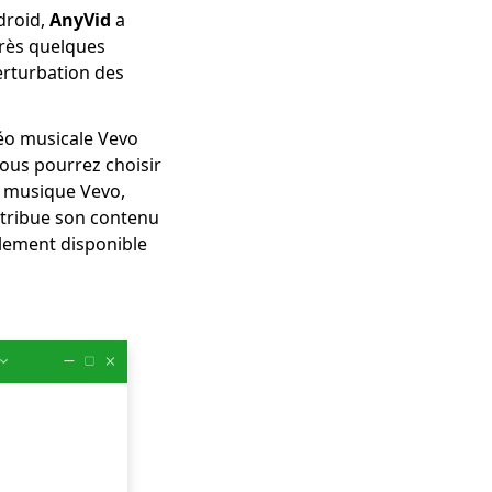
droid,
AnyVid
a
Après quelques
rturbation des
déo musicale Vevo
vous pourrez choisir
e musique Vevo,
stribue son contenu
lement disponible