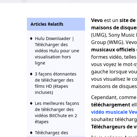
Vevo
est un
site de
Articles Relatifs
maisons de disque
(UMG), Sony Music 
Hulu Downloader |
Group (WMG). Vevo 
Télécharger des
musicaux officiels 
vidéos Hulu pour une
formes vidéo, telles
visualisation hors
ligne
vous voyez le mot-s
gauche lorsque vous
3 façons étonnantes
vous visualisez le c
de télécharger des
maisons de disques
films HD (étapes
incluses)
Cependant, comm
Les meilleures façons
téléchargement
el
de télécharger des
vidéo musicale Ve
vidéos BitChute en 2
souhaitez télécharg
étapes
Téléchargeurs de v
Téléchargez des