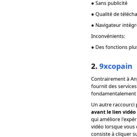
4 façons de
● Sans publicité
télécharger des
● Qualité de téléc
vidéos Coub [100%
travail]
● Navigateur intégr
[4 Solutions
Inconvénients:
Pratiques] Comment
télécharger des
● Des fonctions plus
vidéos Lynda?
Comment télécharger
2.
9xcopain
une vidéo en
streaming [2023
Contrairement à An
Latest Guide]
fournit des service
Top 5 des sites de
fondamentalement
téléchargement de
films gratuits pour
Un autre raccourci 
mobile (100% travail)
avant le lien vidéo
qui améliore l'expé
Comment télécharger
un film gratuit pour
vidéo lorsque vous
enfants? [Dernier
consiste à cliquer s