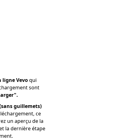
n ligne Vevo
qui
léchargement sont
harger".
sans guillemets)
éléchargement, ce
rez un aperçu de la
t la dernière étape
ement.