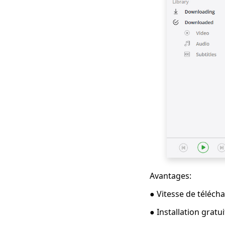
2023
Téléchargez iFunny
en MP4: 4 outils
pratiques pour vous
aider
2023 Dernières
sélections pour les
vidéos Myspace
Télécharger
Top 4 des
téléchargeurs de
périscope en 2023
que vous devez savoir
7 meilleures façons
Avantages:
de télécharger
depuis OK.ru
● Vitesse de téléc
[Dernière mise à jour
2023]
● Installation gratui