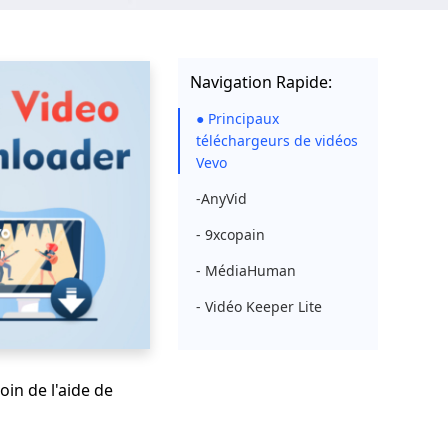
Navigation Rapide:
● Principaux
téléchargeurs de vidéos
Vevo
-AnyVid
- 9xcopain
- MédiaHuman
- Vidéo Keeper Lite
in de l'aide de