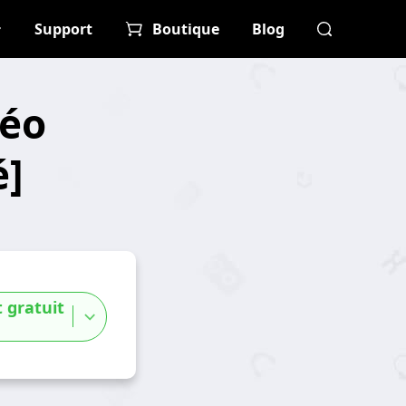
Support
Boutique
Blog
déo
é]
 gratuit