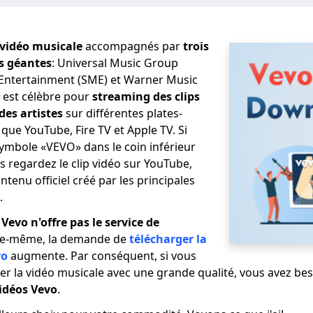
 vidéo musicale
accompagnés par
trois
s géantes
: Universal Music Group
Entertainment (SME) et Warner Music
est célèbre pour
streaming des clips
des artistes
sur différentes plates-
 que YouTube, Fire TV et Apple TV. Si
ymbole «VEVO» dans le coin inférieur
 regardez le clip vidéo sur YouTube,
ontenu officiel créé par les principales
.
e
Vevo n'offre pas le service de
le-même, la demande de
télécharger la
vo
augmente. Par conséquent, si vous
er la vidéo musicale avec une grande qualité, vous avez beso
idéos Vevo
.