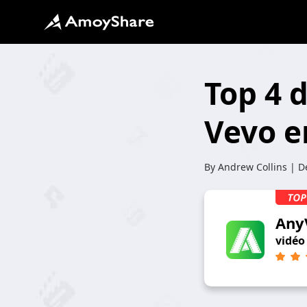
Top 4 
Vevo e
By
Andrew Collins
| De
Any
vidéo