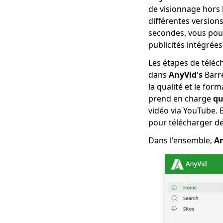
de visionnage hors 
facilement des vidéos
Hotstar
différentes versions
secondes, vous pou
Téléchargeur de
publicités intégrées
médias sociaux:
enregistrer des
Les étapes de téléc
vidéos à partir de
dans
AnyVid's
Barr
sites populaires
la qualité et le form
123Movies
prend en charge
qu
Downloader |
vidéo via YouTube. E
Télécharger à partir
pour télécharger d
de 123Movies
maintenant
Dans l'ensemble,
A
Meilleur site de
téléchargement de
vidéos gratuit [Tout
compris 2023]
Comment télécharger
à partir de GoMovies:
Méthode efficace