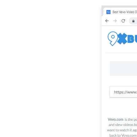
guide]
Téléchargeur de films
gratuit pour mobile
et PC 2023
[Nouveau !!] Top 10
des sites Web pour
télécharger des
séries télévisées
Top 4 des
téléchargeurs de
vidéos Pinterest que
vous devriez essayer
Méthodes de
téléchargement de
films Smart MP4 HD
que vous devez
connaître
Comment télécharger
des films Netflix sur