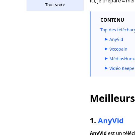
Ici, je prépare 4 me
vidéos Tudou avec un
Tout voir>
téléchargeur
recherché par tous
CONTENU
Télécharger la vidéo
Top des téléchar
Ustream: 2 méthodes
exploitables en 2023
AnyVid
2 façons de
9xcopain
télécharger des
MédiasHuma
vidéos Vevo
gratuitement 2023
Vidéo Keeper
L'incroyable
téléchargeur de
Rutube que vous
devriez utiliser 2023
Meilleurs
Comment télécharger
la vidéo de Bilibili
sans effort [2023]
1.
AnyVid
Téléchargeur vidéo
AnyVid
est un téléc
Hotstar | Télécharger