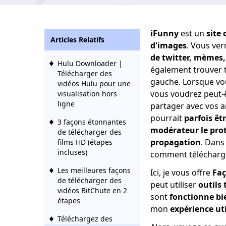
iFunny
est un
site
Articles Relatifs
d'images
. Vous ve
de twitter, mèmes, 
Hulu Downloader |
également trouver t
Télécharger des
gauche. Lorsque vou
vidéos Hulu pour une
vous voudrez peut-êt
visualisation hors
ligne
partager avec vos 
pourrait
parfois êtr
3 façons étonnantes
modérateur le prot
de télécharger des
propagation
. Dans
films HD (étapes
incluses)
comment télécharge
Les meilleures façons
Ici, je vous offre
Faç
de télécharger des
peut utiliser
outils 
vidéos BitChute en 2
sont
fonctionne bi
étapes
mon
expérience uti
Téléchargez des