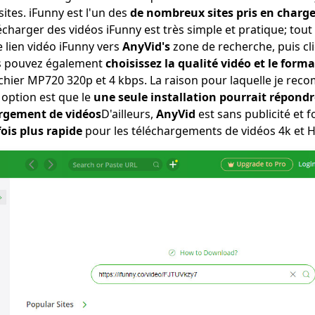
sites. iFunny est l'un des
de nombreux sites pris en charg
écharger des vidéos iFunny est très simple et pratique; tout
le lien vidéo iFunny vers
AnyVid's
zone de recherche, puis cl
s pouvez également
choisissez la qualité vidéo et le forma
chier MP720 320p et 4 kbps. La raison pour laquelle je r
option est que le
une seule installation pourrait répondr
argement de vidéos
D'ailleurs,
AnyVid
est sans publicité et 
ois plus rapide
pour les téléchargements de vidéos 4k et 