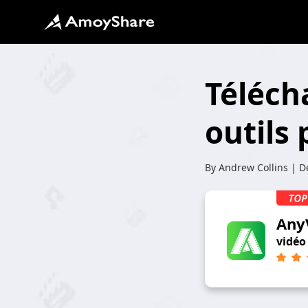
Téléch
outils
By
Andrew Collins
| De
Any
vidéo