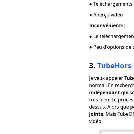
● Téléchargements 
un ordinateur? [100%
fonctionne]
● Aperçu vidéo
Le moyen le plus
Inconvénients:
simple de télécharger
des films Netflix sur
● Le téléchargemen
Mac
● Peu d'options de 
[100% réalisable]
Meilleur téléchargeur
de film complet
3.
TubeHors 
gratuit 2023
je veux appeler
Tub
Téléchargez la vidéo
Newgrounds avec un
normal. En recherch
téléchargeur
indépendant
qui se
incroyable
très bien. Le proce
dessus. Alors que p
Comment télécharger
des vidéos Udemy sur
jointe
. Mais TubeOf
un ordinateur et un
vidéo.
mobile