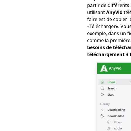
partir de différents 
facilement des vidéos
Hotstar
utilisant
AnyVid
tél
faire est de copier 
Téléchargeur de
«Télécharger». Vou
médias sociaux:
exemple, dans un fi
enregistrer des
vidéos à partir de
comme la première 
sites populaires
besoins de téléch
téléchargement 3 f
123Movies
Downloader |
Télécharger à partir
de 123Movies
maintenant
Meilleur site de
téléchargement de
vidéos gratuit [Tout
compris 2023]
Comment télécharger
à partir de GoMovies:
Méthode efficace