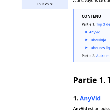
Alors, voyons ce que
vidéos Tudou avec un
Tout voir>
téléchargeur
recherché par tous
CONTENU
Télécharger la vidéo
Partie 1.
Top 3 d
Ustream: 2 méthodes
exploitables en 2023
AnyVid
2 façons de
TubeNinja
télécharger des
TubeHors li
vidéos Vevo
gratuitement 2023
Partie 2.
Autre m
L'incroyable
téléchargeur de
Rutube que vous
devriez utiliser 2023
Partie 1.
Comment télécharger
la vidéo de Bilibili
sans effort [2023]
1.
AnyVid
Téléchargeur vidéo
AnyVid
est un puis
Hotstar | Télécharger