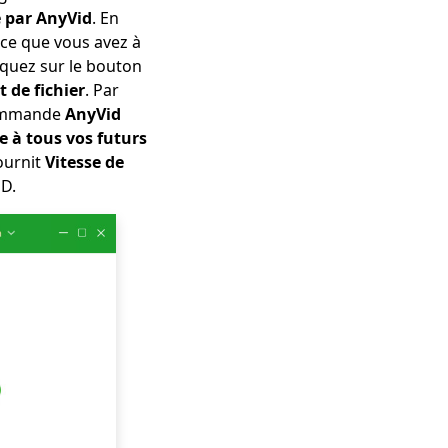
e par AnyVid
. En
 ce que vous avez à
iquez sur le bouton
t de fichier
. Par
ecommande
AnyVid
e à tous vos futurs
fournit
Vitesse de
HD.