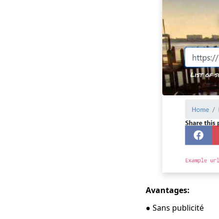
guide]
Téléchargeur de films
gratuit pour mobile
et PC 2023
[Nouveau !!] Top 10
des sites Web pour
télécharger des
séries télévisées
Top 4 des
téléchargeurs de
vidéos Pinterest que
vous devriez essayer
Méthodes de
téléchargement de
films Smart MP4 HD
que vous devez
connaître
Avantages:
Comment télécharger
● Sans publicité
des films Netflix sur