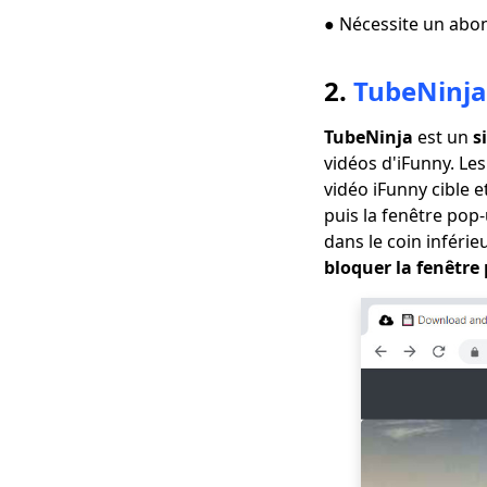
4 façons de
● Nécessite un abo
télécharger des
vidéos Coub [100%
travail]
2.
TubeNinja
[4 Solutions
Pratiques] Comment
TubeNinja
est un
s
télécharger des
vidéos d'iFunny. Le
vidéos Lynda?
vidéo iFunny cible 
puis la fenêtre pop
Comment télécharger
une vidéo en
dans le coin inférie
streaming [2023
bloquer la fenêtre
Latest Guide]
Top 5 des sites de
téléchargement de
films gratuits pour
mobile (100% travail)
Comment télécharger
un film gratuit pour
enfants? [Dernier