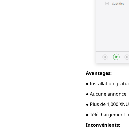
2023
2023 Dernières
sélections pour les
vidéos Myspace
Télécharger
Top 4 des
téléchargeurs de
périscope en 2023
que vous devez savoir
Top 4 des
Avantages:
téléchargeurs vidéo
Vevo en 2023
● Installation gratui
[Recommandé]
● Aucune annonce
7 meilleures façons
de télécharger
● Plus de 1,000 XNU
depuis OK.ru
● Téléchargement p
[Dernière mise à jour
2023]
Inconvénients: