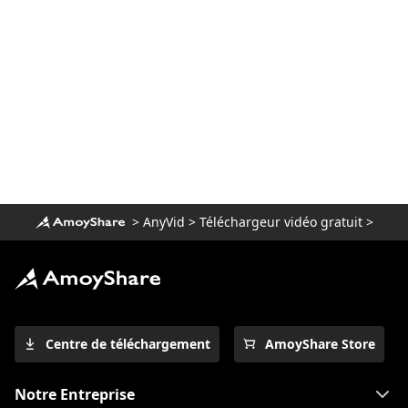
des films Netflix sur Mac
[100% réalisable] Meilleur téléchargeur
de film complet gratuit 2023
Téléchargez la vidéo Newgrounds avec
un téléchargeur incroyable
Comment télécharger des vidéos Udemy
sur un ordinateur et un mobile
3 façons de télécharger une vidéo Wistia
[Guide pas à pas]
>
AnyVid
>
Téléchargeur vidéo gratuit
>
Meilleur téléchargeur vidéo pour
Windows 10 (sélectionné en 2023)
Le meilleur lecteur vidéo pour Windows
que vous devez savoir 2023
Télécharger Running Man 1080p avec
Centre de téléchargement
AmoyShare Store
sous-titres anglais [2023]
All Video Downloader: Téléchargez la
Notre Entreprise