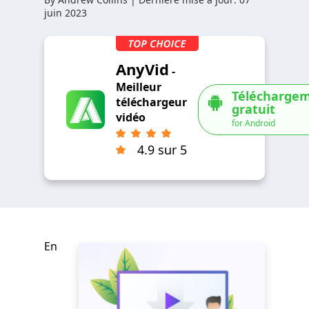
juin 2023
AnyVid
-
Meilleur
Télécharge
téléchargeur
gratuit
vidéo
for Android
4.9 sur 5
En