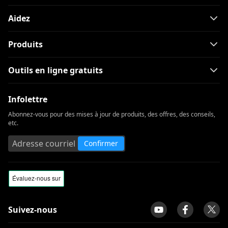
vidéo de n'importe quel site Web
Aidez
Revue ClipGrab et alternative:
téléchargez facilement des vidéos
Produits
Windows Media Player ne fonctionne
pas: 3 moyens simples de le réparer
Outils en ligne gratuits
Alternative à ClipConverter | Des sites
comme ClipConverter
Infolettre
[Prouvé] Meilleures applications
Abonnez-vous pour des mises à jour de produits, des offres, des conseils,
gratuites de téléchargement de films
etc.
pour Android Mobile
Confirmer
Erreur 204 d'aTube Catcher: corrigez
l'erreur pour toujours
Examen du téléchargeur vidéo Ummy |
Faites bon usage d'Ummy
Avis sur le meilleur lecteur vidéo pour
Suivez-nous
Mac 2023 [Safe & Free]