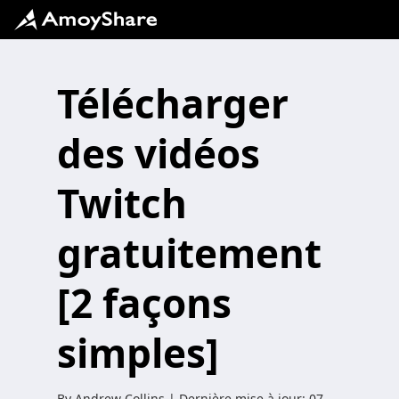
Télécharger
des vidéos
Twitch
gratuitement
[2 façons
simples]
By
Andrew Collins
| Dernière mise à jour:
07