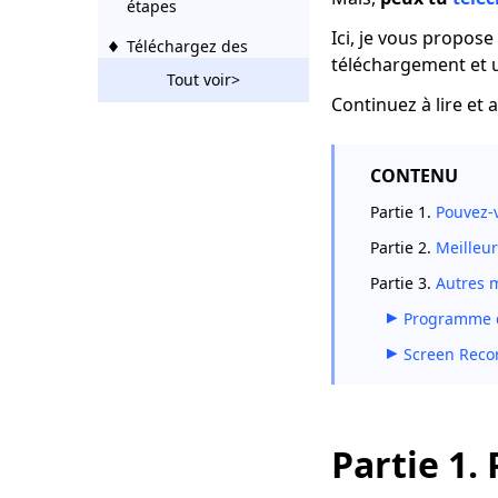
étapes
Ici, je vous propose 
Téléchargez des
téléchargement et ut
vidéos Tudou avec un
Tout voir>
téléchargeur
Continuez à lire et
recherché par tous
Télécharger la vidéo
CONTENU
Ustream: 2 méthodes
exploitables en 2023
Partie 1.
Pouvez-v
2 façons de
Partie 2.
Meilleur
télécharger des
vidéos Vevo
Partie 3.
Autres m
gratuitement 2023
Programme 
L'incroyable
Screen Reco
téléchargeur de
Rutube que vous
devriez utiliser 2023
Comment télécharger
Partie 1.
la vidéo de Bilibili
sans effort [2023]