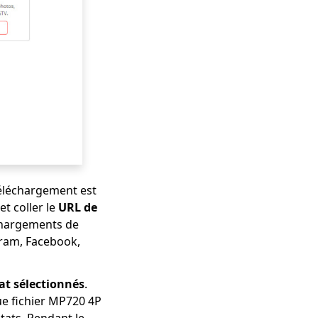
 téléchargement est
et coller le
URL de
échargements de
agram, Facebook,
at sélectionnés
.
ue fichier MP720 4P