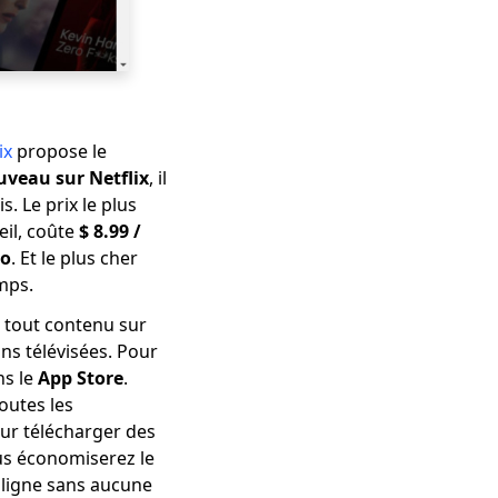
ix
propose le
veau sur Netflix
, il
. Le prix le plus
eil, coûte
$ 8.99 /
mo
. Et le plus cher
mps.
 tout contenu sur
ons télévisées. Pour
s le
App Store
.
outes les
our télécharger des
ous économiserez le
 ligne sans aucune