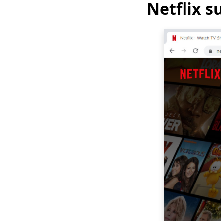
Netflix s
Téléchargeur vidéo
Hotstar | Télécharger
facilement des vidéos
Hotstar
Téléchargeur de
médias sociaux:
enregistrer des
vidéos à partir de
sites populaires
123Movies
Downloader |
Télécharger à partir
de 123Movies
maintenant
Meilleur site de
téléchargement de
vidéos gratuit [Tout
compris 2023]