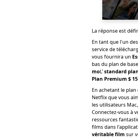
Comment télécharger
à partir de GoMovies:
Méthode efficace
2023
La réponse est déf
Téléchargez iFunny
en MP4: 4 outils
En tant que l'un de
pratiques pour vous
service de télécharg
aider
vous fournira un
Es
2023 Dernières
bas du plan de base
sélections pour les
mo
L’
standard pla
vidéos Myspace
Plan Premium
$ 15
Télécharger
En achetant le plan
Top 4 des
Netflix que vous aim
téléchargeurs de
périscope en 2023
les utilisateurs Mac
que vous devez savoir
Connectez-vous à vo
ressources fantastiq
Top 4 des
films dans l'applic
téléchargeurs vidéo
Vevo en 2023
véritable film
sur v