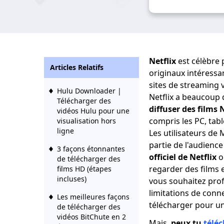
Netflix
est célèbre 
Articles Relatifs
originaux intéressan
sites de streaming 
Hulu Downloader |
Netflix a beaucoup 
Télécharger des
diffuser des films 
vidéos Hulu pour une
compris les PC, tab
visualisation hors
ligne
Les utilisateurs d
partie de l'audience
3 façons étonnantes
officiel de Netflix
ou
de télécharger des
regarder des films e
films HD (étapes
incluses)
vous souhaitez prof
limitations de conn
Les meilleures façons
télécharger pour une
de télécharger des
vidéos BitChute en 2
Mais,
peux tu
téléc