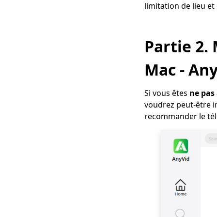
[Recommandé]
limitation de lieu e
7 meilleures façons
de télécharger
depuis OK.ru
Partie 2.
[Dernière mise à jour
2023]
Mac - An
4 façons de
télécharger des
Si vous êtes
ne pas 
vidéos Coub [100%
voudrez peut-être i
travail]
recommander le télé
[4 Solutions
Pratiques] Comment
télécharger des
vidéos Lynda?
Comment télécharger
une vidéo en
streaming [2023
Latest Guide]
Top 5 des sites de