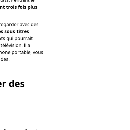
tats. Pendant le
t trois fois plus
 regarder avec des
s sous-titres
ts qui pourrait
lévision. Il a
éphone portable, vous
ides.
er des