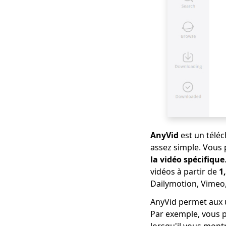
téléchargement de
films gratuits pour
mobile (100% travail)
Comment télécharger
un film gratuit pour
enfants? [Dernier
guide]
Téléchargeur de films
gratuit pour mobile
et PC 2023
[Nouveau !!] Top 10
AnyVid
est un téléc
des sites Web pour
assez simple. Vous 
télécharger des
la vidéo spécifique
séries télévisées
vidéos à partir de
1
Top 4 des
Dailymotion, Vimeo,
téléchargeurs de
AnyVid permet aux u
vidéos Pinterest que
vous devriez essayer
Par exemple, vous p