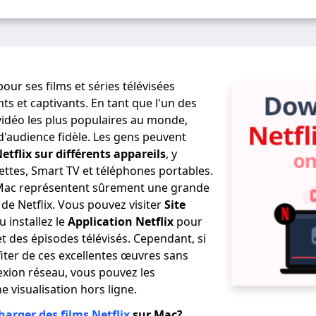
pour ses films et séries télévisées
ts et captivants. En tant que l'un des
vidéo les plus populaires au monde,
d'audience fidèle. Les gens peuvent
Netflix sur différents appareils
, y
lettes, Smart TV et téléphones portables.
e Mac représentent sûrement une grande
 de Netflix. Vous pouvez visiter
Site
 installez le
Application Netflix
pour
t des épisodes télévisés. Cependant, si
iter de ces excellentes œuvres sans
exion réseau, vous pouvez les
 visualisation hors ligne.
harger des films Netflix
sur Mac?