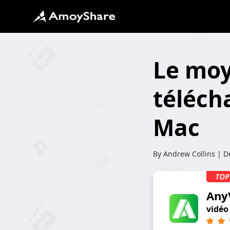
Le moy
télécha
Mac
By
Andrew Collins
| De
Any
vidéo