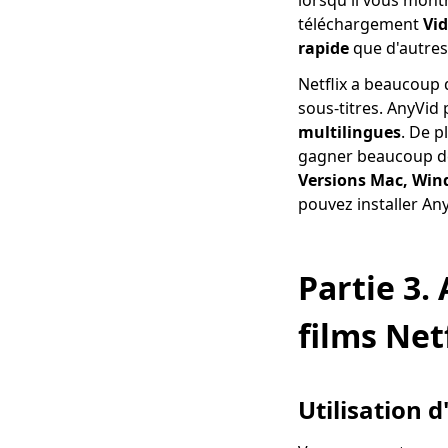
lorsqu'il vous mont
Méthodes de
téléchargement
Vid
téléchargement de
rapide
que d'autres
films Smart MP4 HD
que vous devez
Netflix a beaucoup 
connaître
sous-titres. AnyVi
Comment télécharger
multilingues
. De p
des films Netflix sur
gagner beaucoup de 
un ordinateur? [100%
Versions Mac, Win
fonctionne]
pouvez installer An
[100% réalisable]
Meilleur téléchargeur
de film complet
Partie 3.
gratuit 2023
Téléchargez la vidéo
films Net
Newgrounds avec un
téléchargeur
incroyable
Utilisation
Comment télécharger
des vidéos Udemy sur