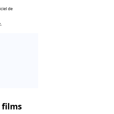
iciel de
c
.
 films