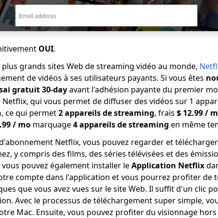
initivement
OUI
.
s plus grands sites Web de streaming vidéo au monde,
Netfl
ement de vidéos à ses utilisateurs payants. Si vous êtes
nou
sai gratuit 30-day
avant l'adhésion payante du premier mois
 Netflix, qui vous permet de diffuser des vidéos sur 1 appar
n
, ce qui permet
2 appareils de streaming
, frais
$ 12.99 / 
.99 / mo
marquage
4 appareils de streaming
en même te
 d'abonnement Netflix, vous pouvez regarder et télécharger
ez, y compris des films, des séries télévisées et des émissi
, vous pouvez également installer le
Application Netflix
dan
tre compte dans l'application et vous pourrez profiter de t
ues que vous avez vues sur le site Web. Il suffit d'un clic p
ation. Avec le processus de téléchargement super simple, v
otre Mac. Ensuite, vous pouvez profiter du visionnage hors