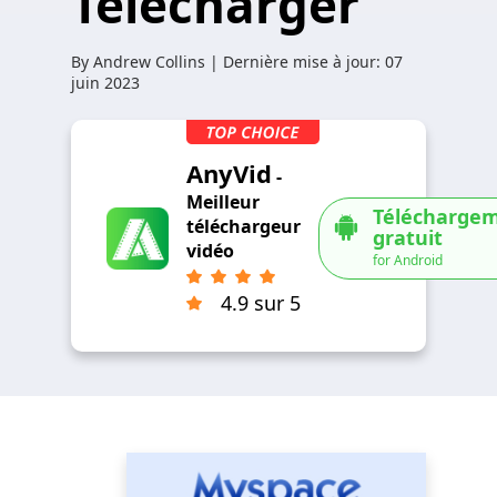
Télécharger
By
Andrew Collins
| Dernière mise à jour:
07
juin 2023
AnyVid
-
Meilleur
Télécharge
téléchargeur
gratuit
vidéo
for Android
4.9 sur 5