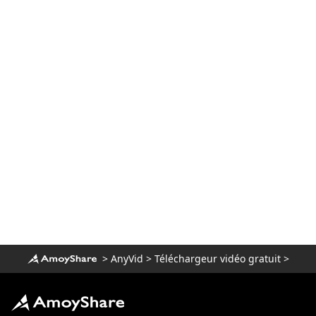
sur un ordinateur? [100% fonctionne]
Le moyen le plus simple de télécharger
des films Netflix sur Mac
[100% réalisable] Meilleur téléchargeur
de film complet gratuit 2023
Téléchargez la vidéo Newgrounds avec
un téléchargeur incroyable
Comment télécharger des vidéos Udemy
sur un ordinateur et un mobile
3 façons de télécharger une vidéo Wistia
[Guide pas à pas]
Meilleur téléchargeur vidéo pour
Windows 10 (sélectionné en 2023)
>
AnyVid
>
Téléchargeur vidéo gratuit
>
Le meilleur lecteur vidéo pour Windows
que vous devez savoir 2023
Télécharger Running Man 1080p avec