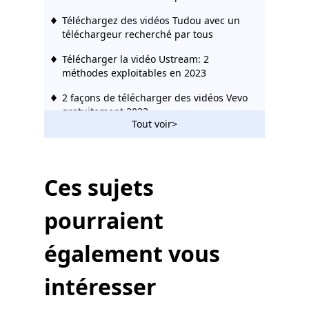
Téléchargez des vidéos Tudou avec un
téléchargeur recherché par tous
Télécharger la vidéo Ustream: 2
méthodes exploitables en 2023
2 façons de télécharger des vidéos Vevo
gratuitement 2023
Tout voir>
L'incroyable téléchargeur de Rutube que
vous devriez utiliser 2023
Comment télécharger la vidéo de Bilibili
Ces sujets
sans effort [2023]
pourraient
Téléchargeur vidéo Hotstar | Télécharger
facilement des vidéos Hotstar
également vous
Téléchargeur de médias sociaux:
enregistrer des vidéos à partir de sites
intéresser
populaires
123Movies Downloader | Télécharger à