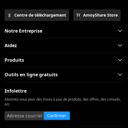
sous-titres anglais [2023]
All Video Downloader: Téléchargez la
Centre de téléchargement
AmoyShare Store
vidéo de n'importe quel site Web
Revue ClipGrab et alternative:
Notre Entreprise
téléchargez facilement des vidéos
Aidez
Windows Media Player ne fonctionne
pas: 3 moyens simples de le réparer
Produits
Alternative à ClipConverter | Des sites
comme ClipConverter
Outils en ligne gratuits
[Prouvé] Meilleures applications
gratuites de téléchargement de films
pour Android Mobile
Infolettre
Abonnez-vous pour des mises à jour de produits, des offres, des conseils,
Erreur 204 d'aTube Catcher: corrigez
etc.
l'erreur pour toujours
Confirmer
Examen du téléchargeur vidéo Ummy |
Faites bon usage d'Ummy