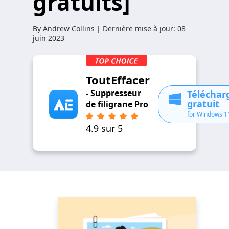
gratuits]
By
Andrew Collins
| Dernière mise à jour:
08
juin 2023
ToutEffacer
- Suppresseur
Télécha
gratuit
de filigrane Pro
for Windows 1
4.9 sur 5