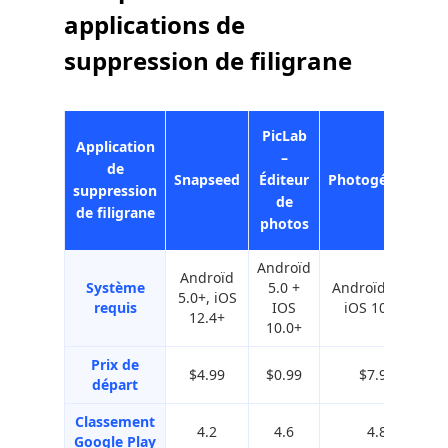
applications de
suppression de filigrane
PicLab
Application
–
de
Snapseed
Éditeur
Photogénique
suppression
de
de filigrane
photos
Androïd
Androïd
Système
5.0 +
Androïd 4.4 +
5.0+, iOS
requis
IOS
iOS 10.0 +
12.4+
10.0+
Prix ​​de
$4.99
$0.99
$7.99
départ
Classement
4.2
4.6
4.8
Google Play