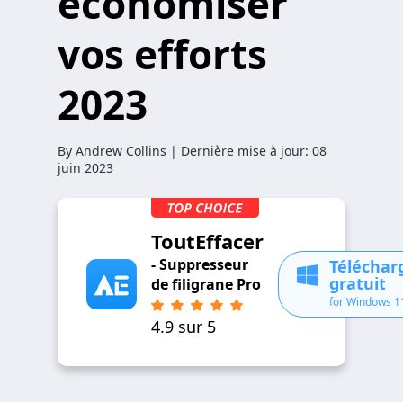
économiser
vos efforts
2023
By
Andrew Collins
| Dernière mise à jour:
08
juin 2023
ToutEffacer
- Suppresseur
Télécha
gratuit
de filigrane Pro
for Windows 1
4.9 sur 5