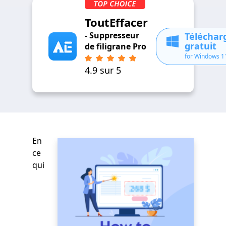
ToutEffacer
- Suppresseur
Télécha
gratuit
de filigrane Pro
for Windows 1
4.9 sur 5
En
ce
qui