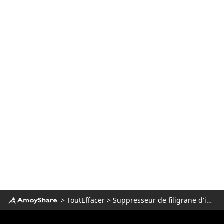
sur Snapchat [Un guide pas à pas]
4 façons utilisables de supprimer les
filtres Snapchat - 100% de travail
Comment supprimer les reflets d'une
photo - 5 meilleures façons en 2023
Comment supprimer du texte d'une
image sans supprimer l'arrière-plan ?
Comment photoshoper quelqu'un dans
une image (effet époustouflant)
Comment supprimer une personne
d'une photo sur iPhone [Résolu]
>
ToutEffacer
>
Suppresseur de filigrane d'image