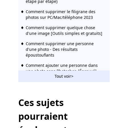
étape par étape)
Comment supprimer le filigrane des
photos sur PC/Mac/téléphone 2023
Comment supprimer quelque chose
d'une image [Outils simples et gratuits]
Comment supprimer une personne
d'une photo - Des résultats
époustouflants
Comment ajouter une personne dans
une photo sans Photoshop [Éprouvé]
Tout voir>
Comment filigraner des photos sur
mobile/PC/Mac/en ligne - Easy Tech
Comment Photoshoper quelqu'un à
Ces sujets
partir d'une image [Guide détaillé]
pourraient
6 meilleures applications pour
supprimer des personnes de l'arrière-
plan (iOS et Android)