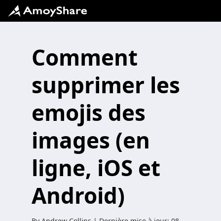
Comment
supprimer les
emojis des
images (en
ligne, iOS et
Android)
By
Andrew Collins
| Dernière mise à jour:
08