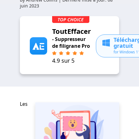
juin 2023
ToutEffacer
- Suppresseur
Télécha
gratuit
de filigrane Pro
for Windows 1
4.9 sur 5
Les