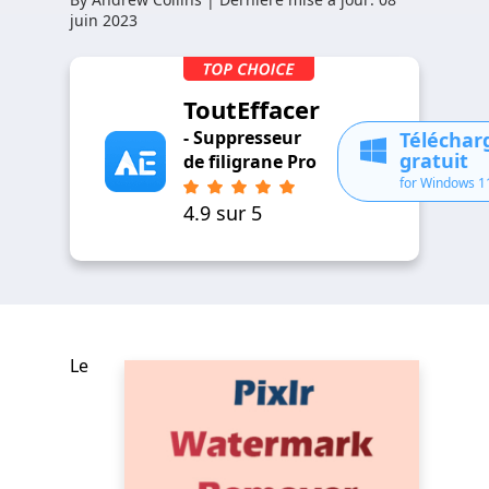
juin 2023
ToutEffacer
- Suppresseur
Télécha
gratuit
de filigrane Pro
for Windows 1
4.9 sur 5
Le