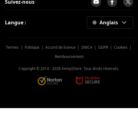
Suivez-nous
Langue :
Anglais
Termes
|
Politique
|
Accord de licence
|
DMCA
|
GDPR
|
Cookies
|
Remboursement
Copyright © 2014 -
2026
AmoyShare. Tous droits réservés.