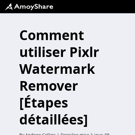
Comment
utiliser Pixlr
Watermark
Remover
[Étapes
détaillées]
By
Andrew Collins
| Dernière mise à jour:
08