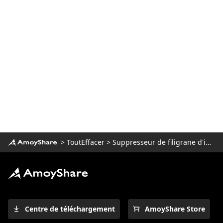
photo - 5 meilleures façons en 2023
Comment supprimer du texte d'une
image sans supprimer l'arrière-plan ?
Comment photoshoper quelqu'un dans
une image (effet époustouflant)
Comment supprimer une personne
d'une photo sur iPhone [Résolu]
>
ToutEffacer
>
Suppresseur de filigrane d'image
Centre de téléchargement
AmoyShare Store