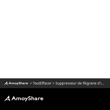
Comment supprimer les reflets d'une
photo - 5 meilleures façons en 2023
Comment supprimer du texte d'une
image sans supprimer l'arrière-plan ?
Comment photoshoper quelqu'un dans
une image (effet époustouflant)
Comment supprimer une personne
d'une photo sur iPhone [Résolu]
>
ToutEffacer
>
Suppresseur de filigrane d'image