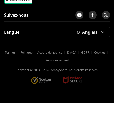
Suivez-nous
Langue :
Anglais
Termes
|
Politique
|
Accord de licence
|
DMCA
|
GDPR
|
Cookies
|
Remboursement
Copyright © 2014 -
2026
AmoyShare. Tous droits réservés.