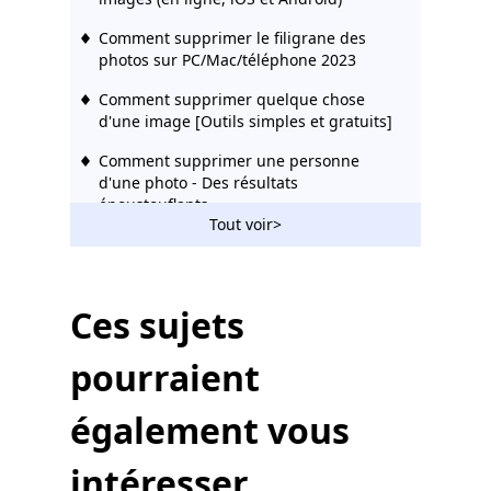
Comment supprimer le filigrane des
photos sur PC/Mac/téléphone 2023
Comment supprimer quelque chose
d'une image [Outils simples et gratuits]
Comment supprimer une personne
d'une photo - Des résultats
époustouflants
Tout voir>
Comment ajouter une personne dans
une photo sans Photoshop [Éprouvé]
Comment filigraner des photos sur
Ces sujets
mobile/PC/Mac/en ligne - Easy Tech
pourraient
Comment Photoshoper quelqu'un à
partir d'une image [Guide détaillé]
également vous
Comment ajouter efficacement un logo à
une image [Étapes spécifiques]
intéresser
Comment se débarrasser des ombres