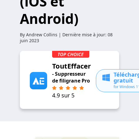
(iOS et
Android)
By
Andrew Collins
| Dernière mise à jour:
08
juin 2023
ToutEffacer
- Suppresseur
Télécha
gratuit
de filigrane Pro
for Windows 1
4.9 sur 5