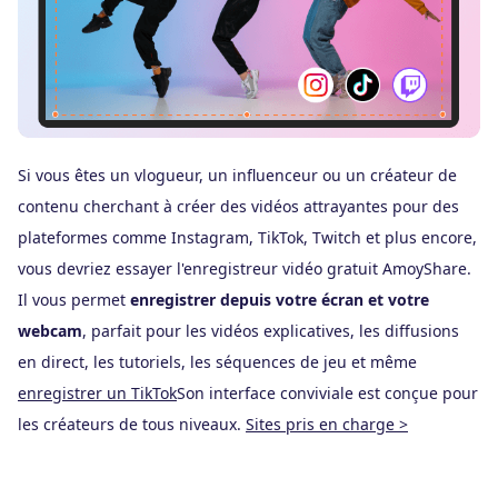
une
Si vous êtes un vlogueur, un influenceur ou un créateur de
Da
contenu cherchant à créer des vidéos attrayantes pour des
d'
plateformes comme Instagram, TikTok, Twitch et plus encore,
l'
vous devriez essayer l'enregistreur vidéo gratuit AmoyShare.
co
ts
Il vous permet
enregistrer depuis votre écran et votre
dé
webcam
, parfait pour les vidéos explicatives, les diffusions
li
en direct, les tutoriels, les séquences de jeu et même
to
enregistrer un TikTok
Son interface conviviale est conçue pour
en
les créateurs de tous niveaux.
Sites pris en charge >
te
D
en
ex