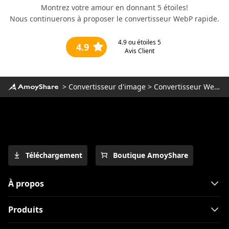
Montrez votre amour en donnant 5 étoiles!
Nous continuerons à proposer le convertisseur WebP rapide.
4.9
ou étoiles 5
4.9
Avis Client
>
Convertisseur d'image
>
Convertisseur WebP
Téléchargement
Boutique AmoyShare
À propos
Produits