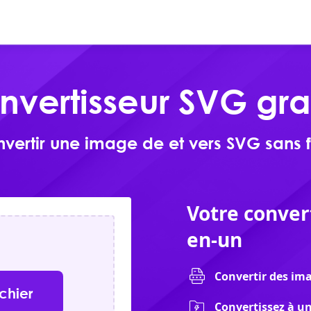
En ligne
Produits
Télécharger
nvertisseur SVG grat
vertir une image de et vers SVG sans f
Votre conver
en-un
Convertir des ima
ichier
Convertissez à u