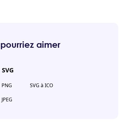
pourriez aimer
e SVG
n PNG
SVG à ICO
 JPEG