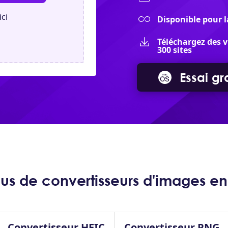
ici
Disponible pour l
Téléchargez des v
300 sites
Essai gra
s de convertisseurs d'images en 
Convertisseur HEIC
Convertisseur PNG