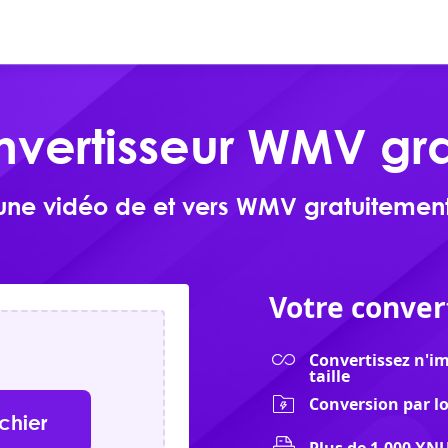
En ligne
Produits
Télécharger
vertisseur WMV gra
une vidéo de et vers WMV gratuitement
Votre conver
Convertissez n'im
taille
Conversion par lo
ichier