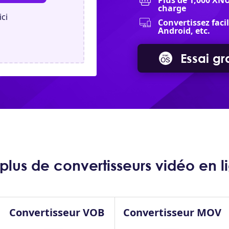
Plus de 1,000 XN
charge
ici
Convertissez fac
Android, etc.
Essai gra
lus de convertisseurs vidéo en li
Convertisseur VOB
Convertisseur MOV