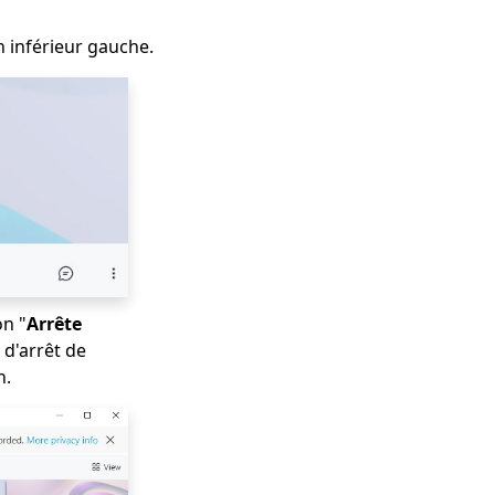
n inférieur gauche.
on "
Arrête
 d'arrêt de
n.