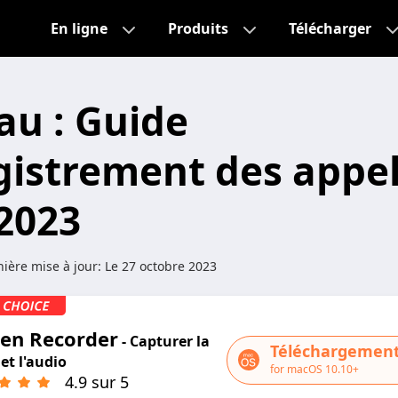
En ligne
Produits
Télécharger
u : Guide
gistrement des appe
2023
ière mise à jour:
Le 27 octobre 2023
een Recorder
- Capturer la
Téléchargement
et l'audio
for macOS 10.10+
4.9 sur 5