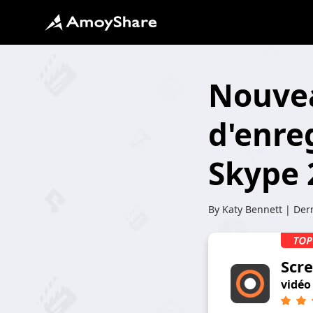
Nouvea
d'enre
Skype 
By
Katy Bennett
| Dern
Scr
vidéo 