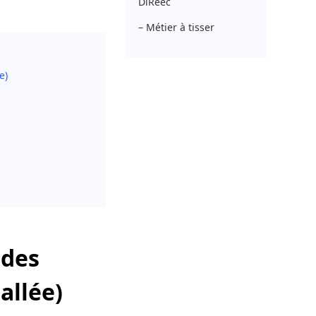
DiReec
– Métier à tisser
e)
 des
allée)