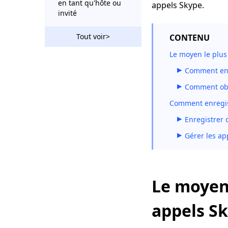
en tant qu'hôte ou
appels Skype.
invité
Comment enregistrer
Tout voir>
CONTENU
une réunion Zoom
sans autorisation
Le moyen le plus 
[Toutes les
Comment enre
plateformes]
Comment obte
Comment faire des
enregistrements
Comment enregist
d'écran Zoom [6
Enregistrer 
conseils détaillés]
Gérer les ap
Comment enregistrer
une présentation sur
Zoom ? [Pas à pas]
Le moyen 
appels Sk