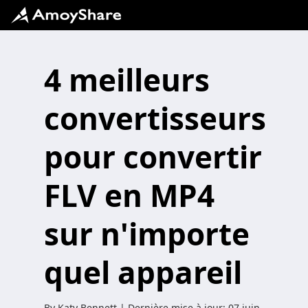
4 meilleurs
convertisseurs
pour convertir
FLV en MP4
sur n'importe
quel appareil
By
Katy Bennett
| Dernière mise à jour:
07 juin