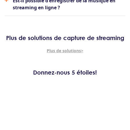
Est-il possible d'enregistrer de la musique en
streaming en ligne ?
Plus de solutions de capture de streaming
Plus de solutions>
Donnez-nous 5 étoiles!
Montrez votre amour en donnant 5 étoiles!
Nous continuerons à vous proposer le meilleur enregistreur
vidéo en streaming.
4.8
ou étoiles 5
4.9
589
Avis Client