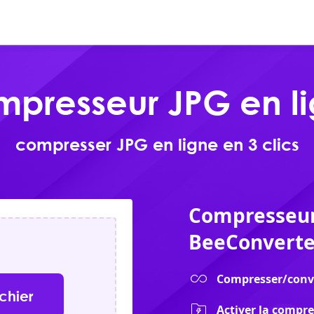
En ligne
Produits
Télécharger
presseur JPG en l
compresser JPG en ligne en 3 clics
Compresseur
BeeConverte
Compresser/conver
ichier
Activer la compre