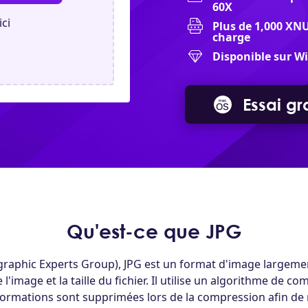
60X
ici
Plus de 1,000 XN
charge
Disponible sur W
Essai gra
Qu'est-ce que JPG
graphic Experts Group), JPG est un format d'image largement
e l'image et la taille du fichier. Il utilise un algorithme de c
formations sont supprimées lors de la compression afin de réd