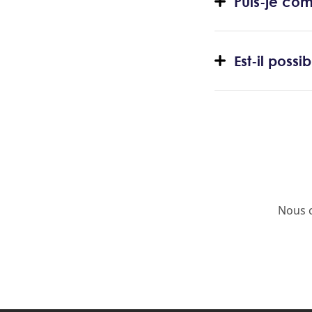
Puis-je co
Est-il possi
Nous c