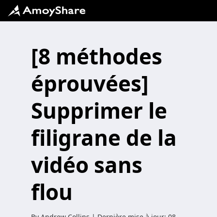
[8 méthodes
éprouvées]
Supprimer le
filigrane de la
vidéo sans
flou
By
Andrew Collins
| Dernière mise à jour:
08