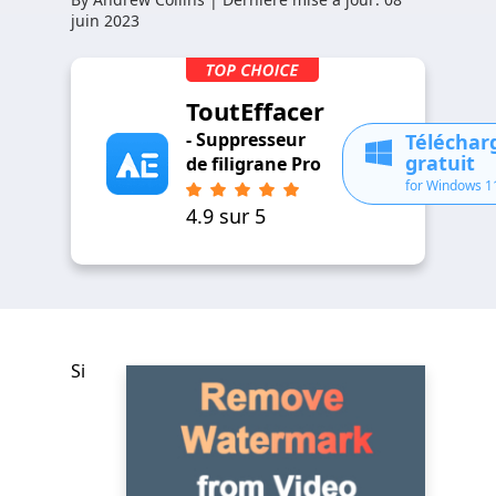
juin 2023
ToutEffacer
- Suppresseur
Télécha
gratuit
de filigrane Pro
for Windows 1
4.9 sur 5
Si