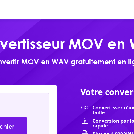
En ligne
Produits
Télécharger
vertisseur MOV en
nvertir MOV en WAV gratuitement en li
Votre conver
Convertissez n'im
taille
Conversion par lot
rapide
ichier