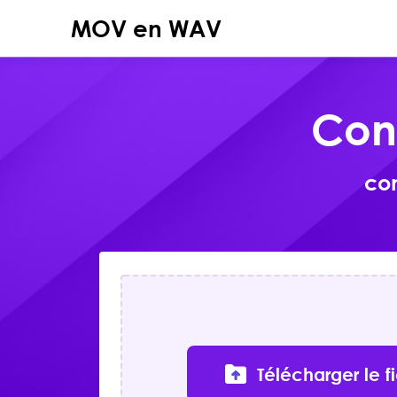
MOV en WAV
Con
co
Télécharger le f