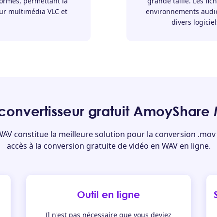
-formes, permettant la
grande taille. Les fic
eur multimédia VLC et
environnements audio
divers logicie
 convertisseur gratuit AmoyShar
V constitue la meilleure solution pour la conversion .mov 
accès à la conversion gratuite de vidéo en WAV en ligne.
Outil en ligne
Il n'est pas nécessaire que vous deviez