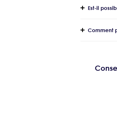
Est-il poss
Comment pui
Consei