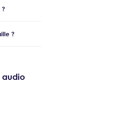
 ?
lle ?
n audio