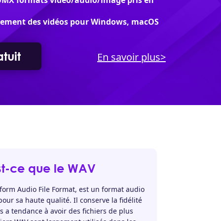
UMX formats vidéo/audio/image pris en
ilement des vidéos pour Windows, macOS
tuit
En savoir plus>
st-ce que le WAV
orm Audio File Format, est un format audio
r sa haute qualité. Il conserve la fidélité
s a tendance à avoir des fichiers de plus