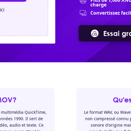
Plus de 1,000 XN
charge
ici
Convertissez fac
Essai gra
 MOV?
Qu'e
 multimédia QuickTime,
Le format WAV, ou Wavef
nnées 1990. Il sert de
non compressé connu pou
éo, audio et texte. Ce
sonore d'origine mai