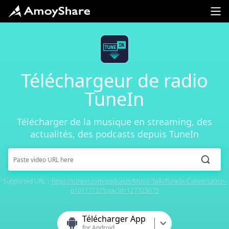
Téléchargeur de radio
TuneIn
Télécharger de la musique en streaming, des
actualités, des podcasts depuis TuneIn
Supported URL：
https://tunein.com/podcasts/Music-Talk/TuneIn-Conversation-
p1011712/?topicId=127723075
Télécharger App
for Android