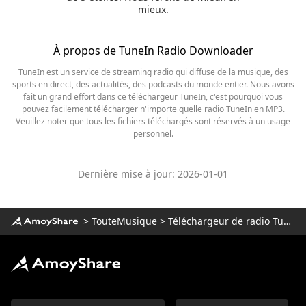
mieux.
À propos de TuneIn Radio Downloader
TuneIn est un service de streaming radio qui diffuse de la musique, des
sports en direct, des actualités, des podcasts du monde entier. Nous avons
fait un grand effort dans ce téléchargeur TuneIn, c'est pourquoi vous
pouvez facilement télécharger n'importe quelle radio TuneIn en MP3.
Veuillez noter que tous les fichiers téléchargés sont réservés à un usage
personnel.
Dernière mise à jour: 2026-01-01
>
TouteMusique
>
Téléchargeur de radio Tunein