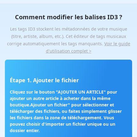
Comment modifier les balises ID3 ?
Les tags ID3 stockent les métadonnées de votre musique
(titre, artiste, album, etc.). Cet éditeur de tags musicaux
corrige automatiquement les tags manquants.
Voir le guide
d'utilisation complet >
Étape 1. Ajouter le fichier
Cliquez sur le bouton "AJOUTER UN ARTICLE" pour
ajouter un autre article à acheter dans la même
boutique.
Ajouter un fichier
" pour sélectionner et
télécharger des fichiers, ou faites simplement glisser
les fichiers dans la zone de téléchargement. Vous
pouvez choisir d'importer un
fichier unique
ou un
dossier entier
.