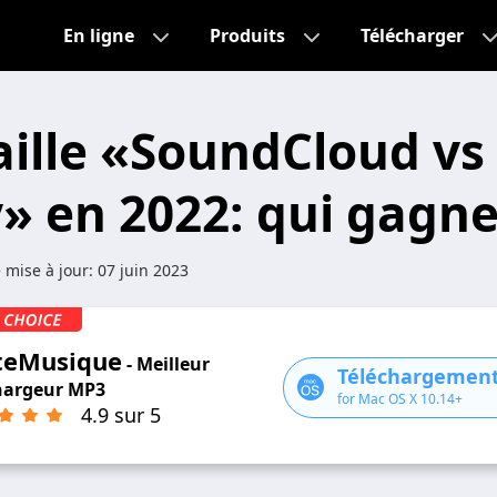
En ligne
Produits
Télécharger
aille «SoundCloud vs
y» en 2022: qui gagn
 mise à jour:
07 juin 2023
teMusique
- Meilleur
Téléchargement
hargeur MP3
for Mac OS X 10.14+
4.9 sur 5