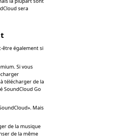
is la plupart sont
ndCloud sera
t
-être également si
emium. Si vous
écharger
 à télécharger de la
nné SoundCloud Go
s SoundCloud». Mais
ger de la musique
enser de la même