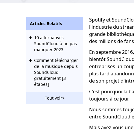
Spotify et SoundCl
Articles Relatifs
l'industrie du stre
grande bibliothèque
10 alternatives
des millions de fans
SoundCloud à ne pas
manquer 2023
En septembre 2016, 
bientôt SoundCloud. 
Comment télécharger
entreprises un coupl
de la musique depuis
SoundCloud
plus tard abandonné
gratuitement [3
de son projet d'int
étapes]
C'est pourquoi la ba
Tout voir>
toujours à ce jour.
Nous sommes toujou
entre SoundCloud et 
Mais avez-vous une 