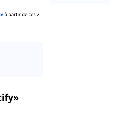
ue
à partir de ces 2
tify»