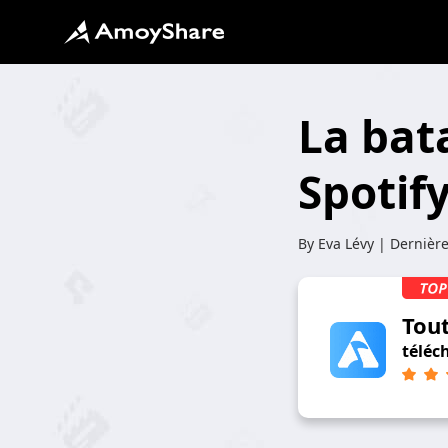
La bat
Spotif
By
Eva Lévy
| Dernière
Tou
téléc