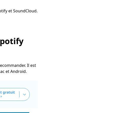
otify et SoundCloud.
potify
recommander. Il est
ac et Android.
 gratuit
4+