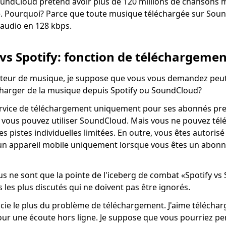
ndCloud prétend avoir plus de 120 millions de chansons ma
é. Pourquoi? Parce que toute musique téléchargée sur Sou
 audio en 128 kbps.
s Spotify: fonction de téléchargemen
ateur de musique, je suppose que vous vous demandez peut
harger de la musique depuis Spotify ou SoundCloud?
 service de téléchargement uniquement pour ses abonnés pr
, vous pouvez utiliser SoundCloud. Mais vous ne pouvez tél
 pistes individuelles limitées. En outre, vous êtes autorisé
'un appareil mobile uniquement lorsque vous êtes un abo
sus ne sont que la pointe de l'iceberg de combat «Spotify v
s les plus discutés qui ne doivent pas être ignorés.
cie le plus du problème de téléchargement. J'aime téléchar
our une écoute hors ligne. Je suppose que vous pourriez p