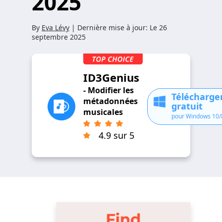
2025
By
Eva Lévy
| Dernière mise à jour:
Le 26
septembre 2025
ID3Genius
- Modifier les
Télécharg
métadonnées
gratuit
musicales
pour Windows 10/
4.9 sur 5