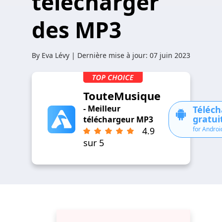
télécharger
des MP3
By
Eva Lévy
| Dernière mise à jour:
07 juin 2023
TouteMusique
- Meilleur
Téléc
gratui
téléchargeur MP3
for Androi
4.9
sur 5