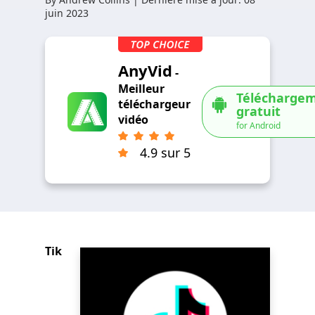
juin 2023
AnyVid
-
Meilleur
Télécharge
téléchargeur
gratuit
vidéo
for Android
4.9 sur 5
Tik