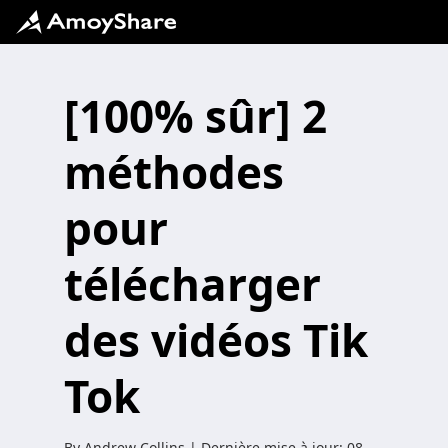
[100% sûr] 2
méthodes
pour
télécharger
des vidéos Tik
Tok
By
Andrew Collins
| Dernière mise à jour:
08