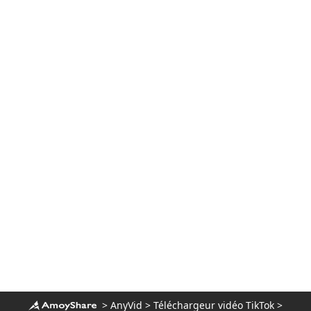
>
AnyVid
>
Téléchargeur vidéo TikTok
>