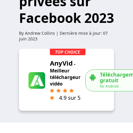
privées sur
Facebook 2023
By
Andrew Collins
| Dernière mise à jour:
07
juin 2023
AnyVid
-
Meilleur
Télécharge
téléchargeur
gratuit
vidéo
for Android
4.9 sur 5