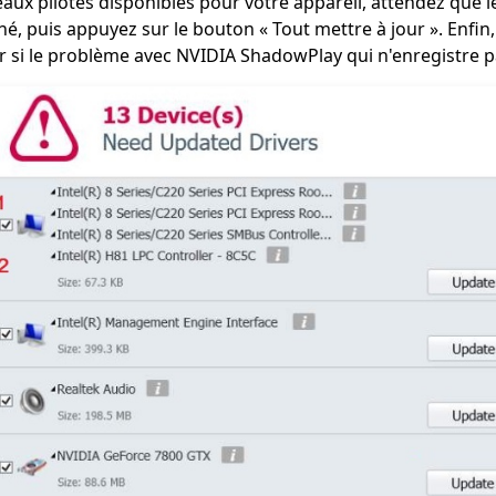
aux pilotes disponibles pour votre appareil, attendez que 
né, puis appuyez sur le bouton « Tout mettre à jour ». Enfi
r si le problème avec NVIDIA ShadowPlay qui n'enregistre pa