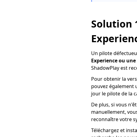
d'utilisation
Méthodes expéditives
pour effectuer une
Solution 
capture d'écran sur
un ordinateur
Experien
portable ASUS
Les meilleures
Un pilote défectue
méthodes pour créer
un GIF à partir d'une
Experience ou une 
vidéo
ShadowPlay est re
Pour obtenir la vers
pouvez également ut
jour le pilote de la 
De plus, si vous n'ê
manuellement, vous 
reconnaître votre s
Téléchargez et insta