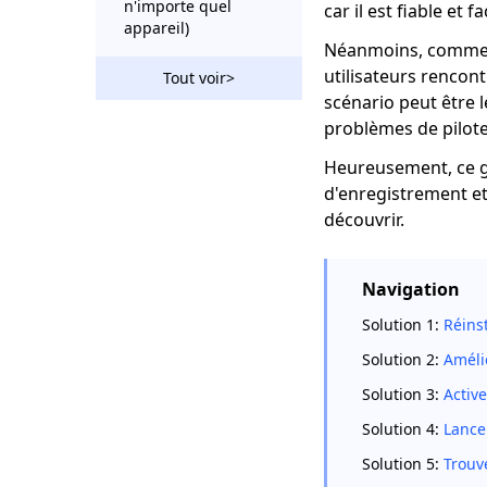
n'importe quel
car il est fiable et fac
appareil)
Néanmoins, comme t
9 meilleures façons
utilisateurs rencon
Tout voir>
d'enregistrer une
scénario peut être 
vidéo en streaming
problèmes de pilote
sur PC/Mac/Mobile
Heureusement, ce g
[6 méthodes
d'enregistrement et
éprouvées]
Convertissez Netflix
découvrir.
en MP4 rapidement
et facilement
Navigation
Comment faire une
capture d'écran sur
Solution 1:
Réins
un ordinateur
Solution 2:
Améli
portable HP sans frais
2022 ?
Solution 3:
Active
Noise Gate dans
Solution 4:
Lance
Audacity : Modes
Solution 5:
Trouv
d'installation et