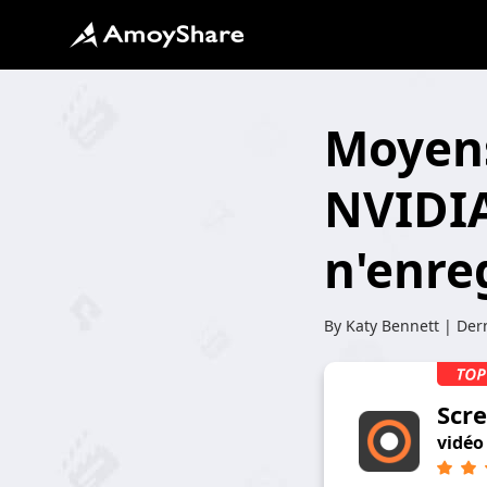
Moyens
NVIDIA
n'enre
By
Katy Bennett
| Dern
Scr
vidéo 