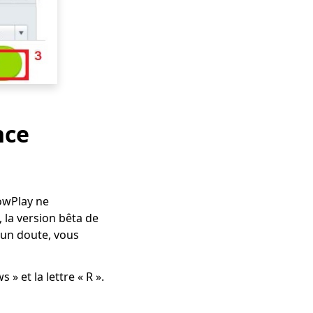
nce
dowPlay ne
 la version bêta de
cun doute, vous
» et la lettre « R ».