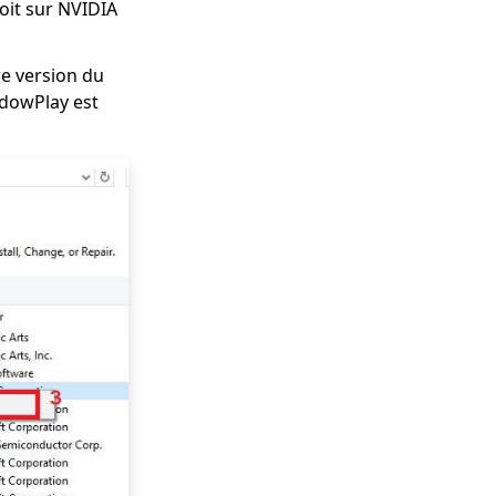
roit sur NVIDIA
re version du
hadowPlay est