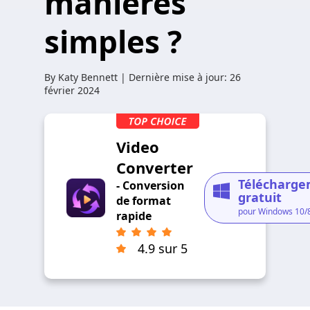
manières
simples ?
By
Katy Bennett
| Dernière mise à jour:
26
février 2024
Video
Converter
Télécharg
- Conversion
gratuit
de format
pour Windows 10/
rapide
4.9 sur 5