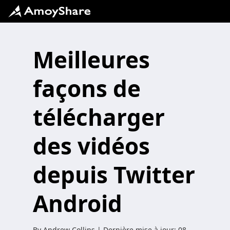
Meilleures
façons de
télécharger
des vidéos
depuis Twitter
Android
By
Andrew Collins
| Dernière mise à jour:
08