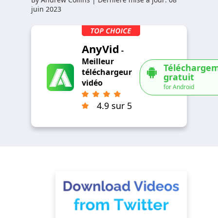
juin 2023
AnyVid
-
Meilleur
Télécharge
téléchargeur
gratuit
vidéo
for Android
4.9 sur 5