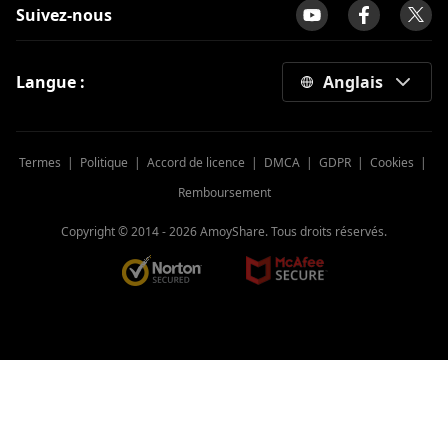
Suivez-nous
Langue :
Anglais
Termes
|
Politique
|
Accord de licence
|
DMCA
|
GDPR
|
Cookies
|
Remboursement
Copyright © 2014 -
2026
AmoyShare. Tous droits réservés.