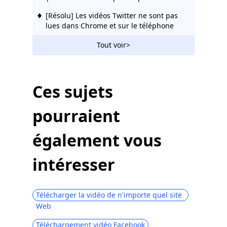
[Résolu] Les vidéos Twitter ne sont pas
lues dans Chrome et sur le téléphone
Comment publier une vidéo sur Twitter
Tout voir>
[Le guide ultime]
5 meilleures applications de
téléchargement de vidéos Twitter pour
Ces sujets
PC et téléphone
pourraient
Top 4 des convertisseurs vidéo Twitter:
convertir une vidéo pour Twitter
également vous
intéresser
Télécharger la vidéo de n'importe quel site
Web
Téléchargement vidéo Facebook